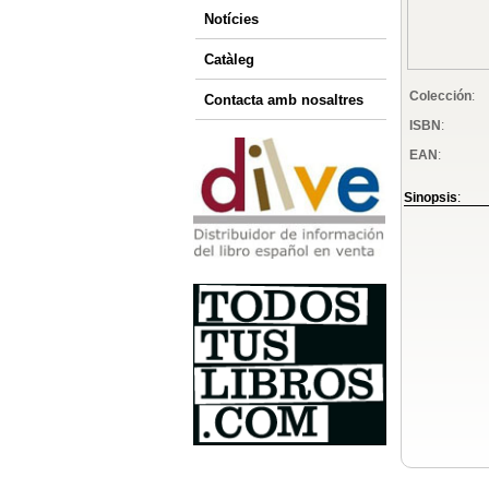
Notícies
Catàleg
Colección
:
Contacta amb nosaltres
ISBN
:
EAN
:
Sinopsis
: