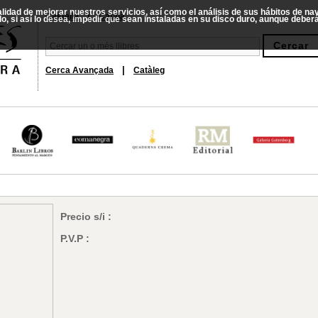
nalidad de mejorar nuestros servicios, así como el análisis de sus hábitos de n
|
Castellà
Català
do, si así lo desea, impedir que sean instaladas en su disco duro, aunque debe
|
Cerca Avançada
Catàleg
Precio s/i :
P.V.P :