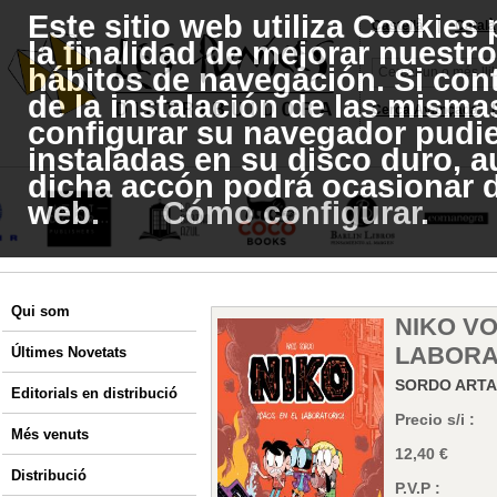
Este sitio web utiliza Cookies
|
Castellà
Català
la finalidad de mejorar nuestro
hábitos de navegación. Si con
de la instalación de las mismas
Cerca Avançada
configurar su navegador pudie
instaladas en su disco duro, 
dicha accón podrá ocasionar d
web.
Cómo configurar
.
Qui som
NIKO VO
LABORA
Últimes Novetats
SORDO ARTA
Editorials en distribució
Precio s/i :
Més venuts
12,40 €
Distribució
P.V.P :