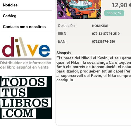
12,90 
Notícies
Stock: Sí
Catàleg
Colección
:
KÓMIKIDS
Contacta amb nosaltres
ISBN
:
979-13-87744-25-0
EAN
:
9791387744250
Sinopsis
:
Els pares del Niko i el Kevin, el seu ger
quan el Niko i la seva amiga Caro toque
Amb els barrets de transmutació, el natur
paralitzador, produeixen tot un caos! Per
al supercervell del Kevin, el Niko sempr
castiguin.